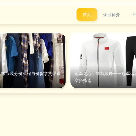
首页
企业简介
折扣服装分份流程与份货拿货渠道
冠军之心，铸就巅峰——冠军运
穿搭指南