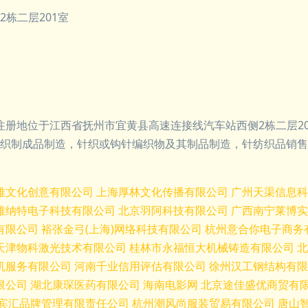
栋二层201室
日，注册地位于江西省抚州市宜黄县高速连接线汽车站西侧2栋二层
织制成品制造，针织或钩针编织物及其制品制造，针纺织品销售
雅文化创意有限公司
上海厚林文化传播有限公司
广州天渠信息科
雅纳特电子科技有限公司
北京羽阿科技有限公司
广西南宁莱博实
有限公司
裕张金弓(上海)网络科技有限公司
杭州意合你电子商务
天津物科激光技术有限公司
桂林市永福恒大机械铸造有限公司
北
机服务有限公司
河南千业信用评估有限公司
徐州汉工钢结构有限
限公司
湖北康琛医药有限公司
海南电影网
北京途佳盛优商贸有
宾汇品牌管理有限责任公司
杭州潮风尚服装贸易有限公司
唐山